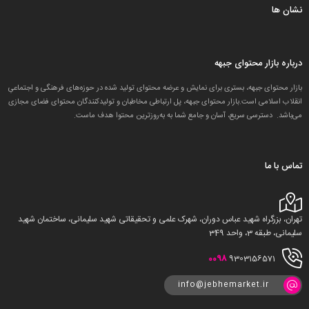
نشان ها
درباره بازار محتوای جبهه
بازار محتوای جبهه، بستری برای نمایش و عرضه محتوای تولید شده در حوزه‌های فرهنگی و اجتماعیِ
انقلاب اسلامی است.بازار محتوای جبهه، پل ارتباطی مخاطبان و تولید‌کنندگان محتوای فضای مجازی
می‌باشد. دسترسی سریع، آسان و جامع شما به به‌روزترین محتوا هدف ماست.
تماس با ما
تهران، بزرگراه شهید عباس دوران، شهرک علمی و تحقیقاتی شهید سلیمانی، ساختمان شهید
سلیمانی، طبقه 3، واحد 349
0098
9303156571
info@jebhemarket.ir