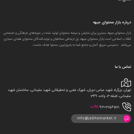
درباره بازار محتوای جبهه
بازار محتوای جبهه، بستری برای نمایش و عرضه محتوای تولید شده در حوزه‌های فرهنگی و اجتماعیِ
انقلاب اسلامی است.بازار محتوای جبهه، پل ارتباطی مخاطبان و تولید‌کنندگان محتوای فضای مجازی
می‌باشد. دسترسی سریع، آسان و جامع شما به به‌روزترین محتوا هدف ماست.
تماس با ما
تهران، بزرگراه شهید عباس دوران، شهرک علمی و تحقیقاتی شهید سلیمانی، ساختمان شهید
سلیمانی، طبقه 3، واحد 349
0098
9303156571
info@jebhemarket.ir