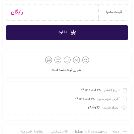
رایگان
قیمت محتوا
دانلود
امتیازی ثبت نشده است
تاریخ انتشار:
28 اسفند 1402
آخرین بروزرسانی:
28 اسفند 1402
تعداد بازدید:
2802296
دسته:
Islamic Resistance
اقلام تبلیغاتی
المقاومة الإسلامية