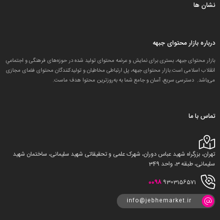
نشان ها
درباره بازار محتوای جبهه
بازار محتوای جبهه، بستری برای نمایش و عرضه محتوای تولید شده در حوزه‌های فرهنگی و اجتماعیِ
انقلاب اسلامی است.بازار محتوای جبهه، پل ارتباطی مخاطبان و تولید‌کنندگان محتوای فضای مجازی
می‌باشد. دسترسی سریع، آسان و جامع شما به به‌روزترین محتوا هدف ماست.
تماس با ما
تهران، بزرگراه شهید عباس دوران، شهرک علمی و تحقیقاتی شهید سلیمانی، ساختمان شهید
سلیمانی، طبقه 3، واحد 349
0098
9303156571
info@jebhemarket.ir