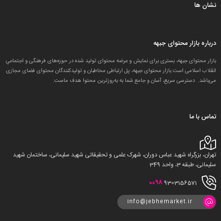
نشان ها
درباره بازار محتوای جبهه
بازار محتوای جبهه، بستری برای نمایش و عرضه محتوای تولید شده در حوزه‌های فرهنگی و اجتماعیِ
انقلاب اسلامی است.بازار محتوای جبهه، پل ارتباطی مخاطبان و تولید‌کنندگان محتوای فضای مجازی
می‌باشد. دسترسی سریع، آسان و جامع شما به به‌روزترین محتوا هدف ماست.
تماس با ما
تهران، بزرگراه شهید عباس دوران، شهرک علمی و تحقیقاتی شهید سلیمانی، ساختمان شهید
سلیمانی، طبقه 3، واحد 349
0098
9303156571
info@jebhemarket.ir