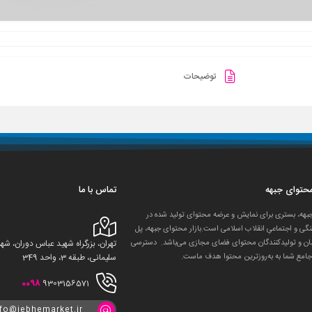
توضیحات
 محتوای جبهه
تماس با ما
جبهه، بستری برای نمایش و عرضه محتوای تولید شده در
گی و اجتماعیِ انقلاب اسلامی است.بازار محتوای جبهه، پل
ان و تولید‌کنندگان محتوای فضای مجازی می‌باشد. دسترسی
تهران، بزرگراه شهید عباس دوران، 
جامع شما به به‌روزترین محتوا هدف ماست.
سلیمانی، طبقه 3، واحد 349
0098
9303156571
nfo@jebhemarket.ir