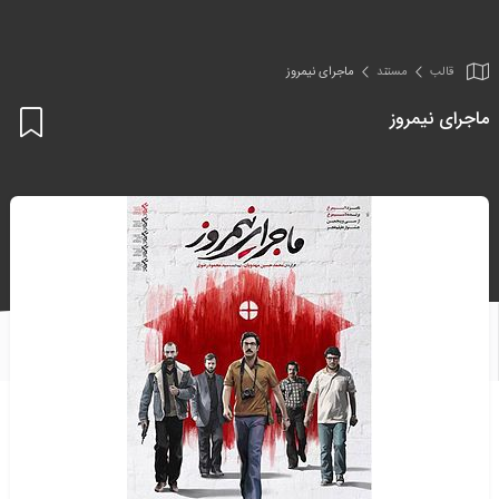
قالب
مستند
ماجرای نیمروز
ماجرای نیمروز
اف
به
علا
من
ها