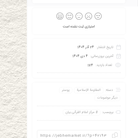
امتیازی ثبت نشده است
تاریخ انتشار:
24 آذر 1404
آخرین بروزرسانی:
4 دی 1404
تعداد بازدید:
174
دسته:
المقاومة الإسلامية
پوستر
دیگر موضوعات
برچسب:
مرکز اعلام القرآنی بیان