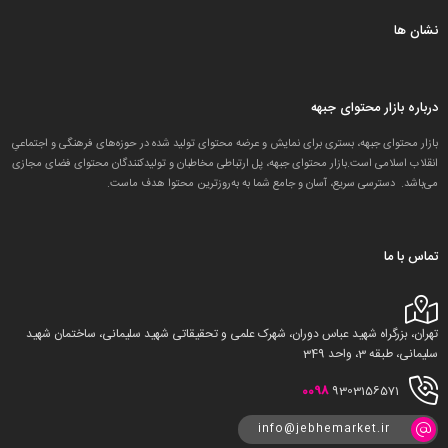
نشان ها
درباره بازار محتوای جبهه
بازار محتوای جبهه، بستری برای نمایش و عرضه محتوای تولید شده در حوزه‌های فرهنگی و اجتماعیِ
انقلاب اسلامی است.بازار محتوای جبهه، پل ارتباطی مخاطبان و تولید‌کنندگان محتوای فضای مجازی
می‌باشد. دسترسی سریع، آسان و جامع شما به به‌روزترین محتوا هدف ماست.
تماس با ما
تهران، بزرگراه شهید عباس دوران، شهرک علمی و تحقیقاتی شهید سلیمانی، ساختمان شهید
سلیمانی، طبقه 3، واحد 349
0098
9303156571
info@jebhemarket.ir