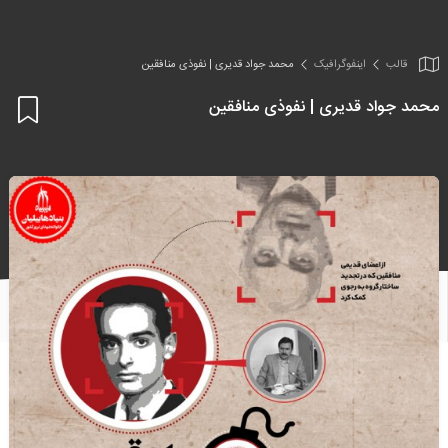
قالب
اینفو‌گرافیک
محمد جواد قدیری | نفوذی منافقین
محمد جواد قدیری | نفوذی منافقین
اف
به
علا
من
ها