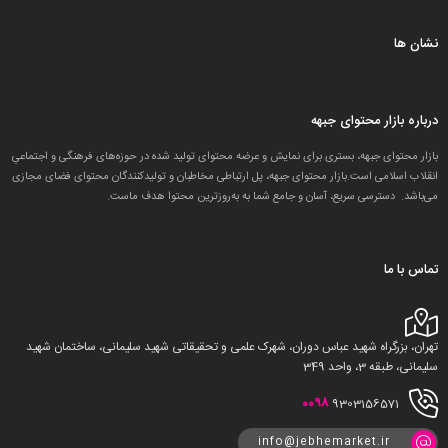
نشان ها
درباره بازار محتوای جبهه
بازار محتوای جبهه، بستری برای نمایش و عرضه محتوای تولید شده در حوزه‌های فرهنگی و اجتماعیِ
انقلاب اسلامی است.بازار محتوای جبهه، پل ارتباطی مخاطبان و تولید‌کنندگان محتوای فضای مجازی
می‌باشد. دسترسی سریع، آسان و جامع شما به به‌روزترین محتوا هدف ماست.
تماس با ما
تهران، بزرگراه شهید عباس دوران، شهرک علمی و تحقیقاتی شهید سلیمانی، ساختمان شهید
سلیمانی، طبقه 3، واحد 349
0098
9303156571
info@jebhemarket.ir