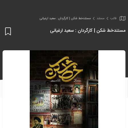
قالب
مستند
مستندخط شکن | کارگردان : سعید ارغیانی
مستندخط شکن | کارگردان : سعید ارغیانی
اف
به
علا
من
ها