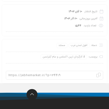
تاریخ انتشار:
10 آبان 1403
آخرین بروزرسانی:
20 آذر 1403
تعداد بازدید:
1544
دسته:
افول تمدن غرب
مستند
برچسب:
کارگردان ارین اکسلمن و سام آیلرتسن