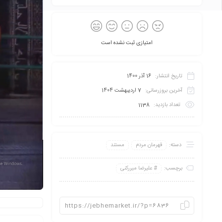
امتیازی ثبت نشده است
تاریخ انتشار:
16 آذر 1400
آخرین بروزرسانی:
7 اردیبهشت 1404
تعداد بازدید:
1138
دسته:
قهرمان مردم
مستند
برچسب:
علیرضا میررکنی