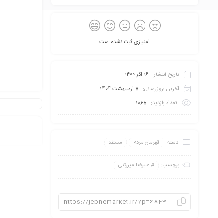
امتیازی ثبت نشده است
تاریخ انتشار:
16 آذر 1400
آخرین بروزرسانی:
7 اردیبهشت 1404
تعداد بازدید:
1065
دسته:
قهرمان مردم
مستند
برچسب:
علیرضا میررکنی