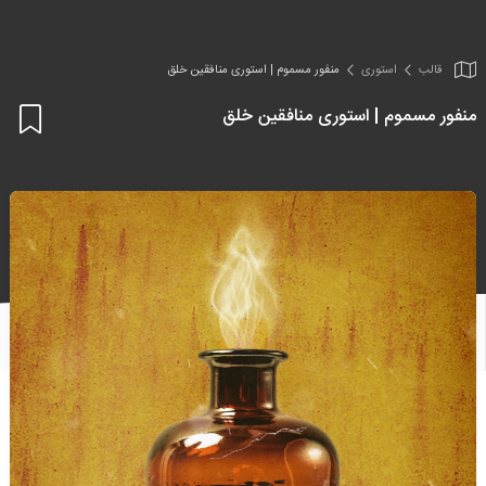
قالب
استوری
منفور مسموم | استوری منافقین خلق
منفور مسموم | استوری منافقین خلق
اف
به
علا
من
ها