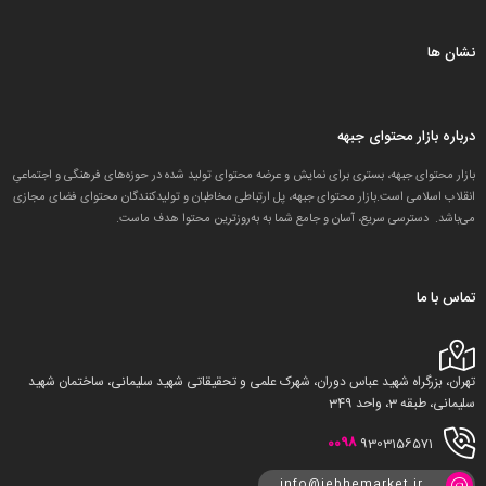
نشان ها
درباره بازار محتوای جبهه
بازار محتوای جبهه، بستری برای نمایش و عرضه محتوای تولید شده در حوزه‌های فرهنگی و اجتماعیِ
انقلاب اسلامی است.بازار محتوای جبهه، پل ارتباطی مخاطبان و تولید‌کنندگان محتوای فضای مجازی
می‌باشد. دسترسی سریع، آسان و جامع شما به به‌روزترین محتوا هدف ماست.
تماس با ما
تهران، بزرگراه شهید عباس دوران، شهرک علمی و تحقیقاتی شهید سلیمانی، ساختمان شهید
سلیمانی، طبقه 3، واحد 349
0098
9303156571
info@jebhemarket.ir