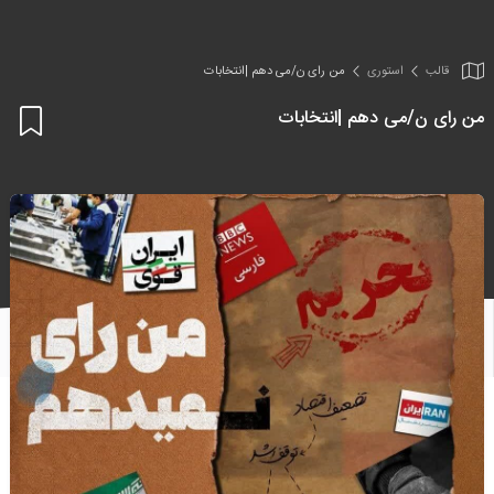
قالب
استوری
من رای ن/می دهم |انتخابات
من رای ن/می دهم |انتخابات
اف
به
علا
من
ها