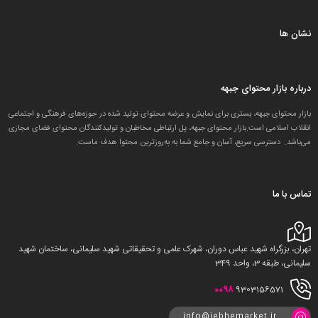
نشان ها
درباره بازار محتوای جبهه
بازار محتوای جبهه، بستری برای نمایش و عرضه محتوای تولید شده در حوزه‌های فرهنگی و اجتماعیِ
انقلاب اسلامی است.بازار محتوای جبهه، پل ارتباطی مخاطبان و تولید‌کنندگان محتوای فضای مجازی
می‌باشد. دسترسی سریع، آسان و جامع شما به به‌روزترین محتوا هدف ماست.
تماس با ما
تهران، بزرگراه شهید عباس دوران، شهرک علمی و تحقیقاتی شهید سلیمانی، ساختمان شهید
سلیمانی، طبقه 3، واحد 349
0098
9303156571
info@jebhemarket.ir