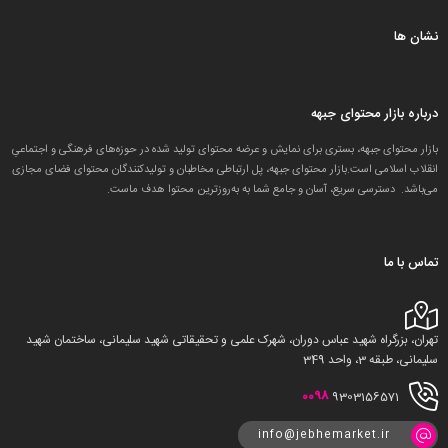
نشان ها
درباره بازار محتوای جبهه
بازار محتوای جبهه، بستری برای نمایش و عرضه محتوای تولید شده در حوزه‌های فرهنگی و اجتماعیِ
انقلاب اسلامی است.بازار محتوای جبهه، پل ارتباطی مخاطبان و تولید‌کنندگان محتوای فضای مجازی
می‌باشد. دسترسی سریع، آسان و جامع شما به به‌روزترین محتوا هدف ماست.
تماس با ما
تهران، بزرگراه شهید عباس دوران، شهرک علمی و تحقیقاتی شهید سلیمانی، ساختمان شهید
سلیمانی، طبقه 3، واحد 349
0098
9303156571
info@jebhemarket.ir