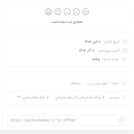
امتیازی ثبت نشده است
تاریخ انتشار:
10 آبان 1403
آخرین بروزرسانی:
20 آذر 1403
تعداد بازدید:
1365
دسته:
افول تمدن غرب
نماهنگ
برچسب:
پايگاه اطلاع‌رسانی آثار امام خامنه‌ای
مقام معظم رهبری ***