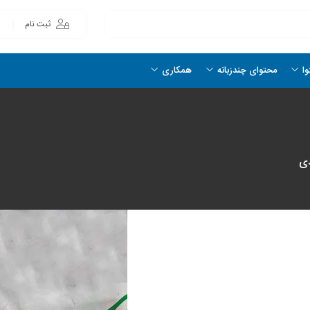
ثبت نام
وا
محتوای چندزبانه
همکاری
دی