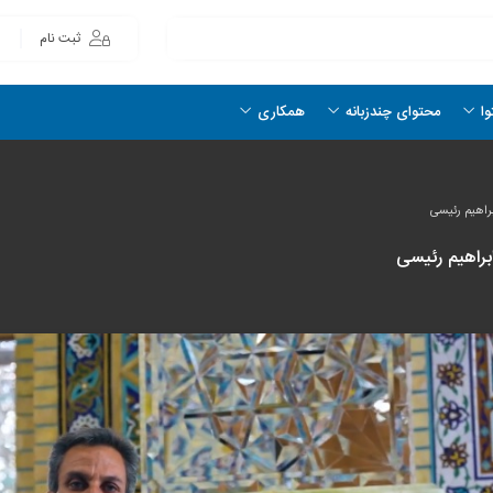
ثبت نام
وا
محتوای چندزبانه
همکاری
براهیم رئیسی
براهیم رئیسی