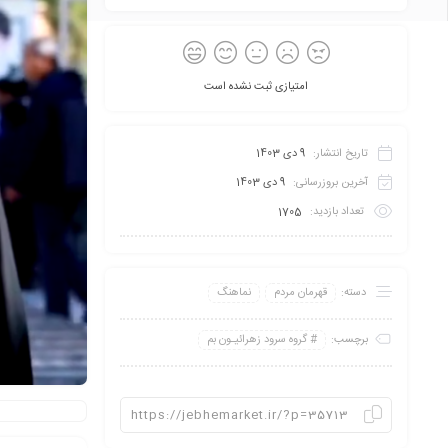
امتیازی ثبت نشده است
تاریخ انتشار:
9 دی 1403
آخرین بروزرسانی:
9 دی 1403
تعداد بازدید:
1705
دسته:
قهرمان مردم
نماهنگ
برچسب:
گروه سرود زهرائیـون بم