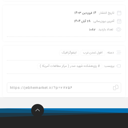
تاریخ انتشار:
14 فروردین 1403
آخرین بروزرسانی:
28 آبان 1404
تعداد بازدید:
1082
دسته:
افول تمدن غرب
اینفو‌گرافیک
برچسب:
پژوهشکده شهید صدر ( مرکز مطالعات آمریکا )