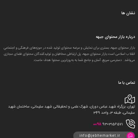
نشان ها
درباره بازار محتوای جبهه
بازار محتوای جبهه، بستری برای نمایش و عرضه محتوای تولید شده در حوزه‌های فرهنگی و اجتماعیِ
انقلاب اسلامی است.بازار محتوای جبهه، پل ارتباطی مخاطبان و تولید‌کنندگان محتوای فضای مجازی
می‌باشد. دسترسی سریع، آسان و جامع شما به به‌روزترین محتوا هدف ماست.
تماس با ما
تهران، بزرگراه شهید عباس دوران، شهرک علمی و تحقیقاتی شهید سلیمانی، ساختمان شهید
سلیمانی، طبقه 3، واحد 349
0098
9303156571
info@jebhemarket.ir