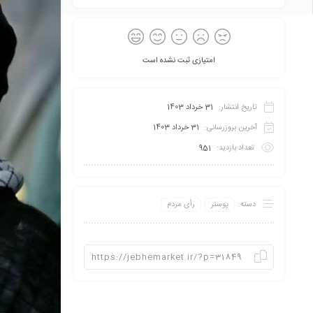
امتیازی ثبت نشده است
تاریخ انتشار:
31 خرداد 1403
آخرین بروزرسانی:
31 خرداد 1403
تعداد بازدید:
951
دسته:
پوستر
رأی مردم