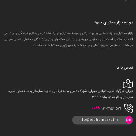
درباره بازار محتوای جبهه
بازار محتوای جبهه، بستری برای نمایش و عرضه محتوای تولید شده در حوزه‌های فرهنگی و اجتماعیِ
انقلاب اسلامی است.بازار محتوای جبهه، پل ارتباطی مخاطبان و تولید‌کنندگان محتوای فضای مجازی
می‌باشد. دسترسی سریع، آسان و جامع شما به به‌روزترین محتوا هدف ماست.
تماس با ما
تهران، بزرگراه شهید عباس دوران، شهرک علمی و تحقیقاتی شهید سلیمانی، ساختمان شهید
سلیمانی، طبقه 3، واحد 349
0098
9303156571
info@jebhemarket.ir