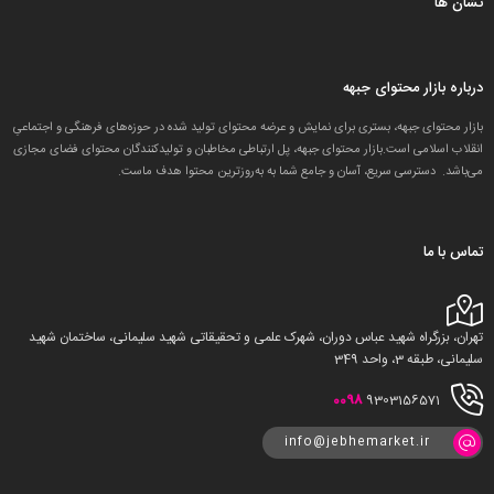
نشان ها
درباره بازار محتوای جبهه
بازار محتوای جبهه، بستری برای نمایش و عرضه محتوای تولید شده در حوزه‌های فرهنگی و اجتماعیِ
انقلاب اسلامی است.بازار محتوای جبهه، پل ارتباطی مخاطبان و تولید‌کنندگان محتوای فضای مجازی
می‌باشد. دسترسی سریع، آسان و جامع شما به به‌روزترین محتوا هدف ماست.
تماس با ما
تهران، بزرگراه شهید عباس دوران، شهرک علمی و تحقیقاتی شهید سلیمانی، ساختمان شهید
سلیمانی، طبقه 3، واحد 349
0098
9303156571
info@jebhemarket.ir