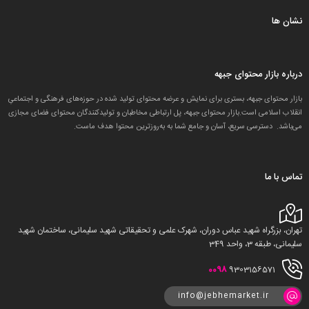
نشان ها
درباره بازار محتوای جبهه
بازار محتوای جبهه، بستری برای نمایش و عرضه محتوای تولید شده در حوزه‌های فرهنگی و اجتماعیِ
انقلاب اسلامی است.بازار محتوای جبهه، پل ارتباطی مخاطبان و تولید‌کنندگان محتوای فضای مجازی
می‌باشد. دسترسی سریع، آسان و جامع شما به به‌روزترین محتوا هدف ماست.
تماس با ما
تهران، بزرگراه شهید عباس دوران، شهرک علمی و تحقیقاتی شهید سلیمانی، ساختمان شهید
سلیمانی، طبقه 3، واحد 349
0098
9303156571
info@jebhemarket.ir