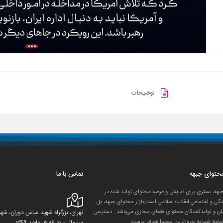
توضیحات
 محتوای جبهه
تماس با ما
جبهه، بستری برای نمایش و عرضه محتوای تولید شده در
گی و اجتماعیِ انقلاب اسلامی است.بازار محتوای جبهه، پل
ان و تولید‌کنندگان محتوای فضای مجازی می‌باشد. دسترسی
تهران، بزرگراه شهید عباس دوران، 
جامع شما به به‌روزترین محتوا هدف ماست.
سلیمانی، طبقه 3، واحد 349