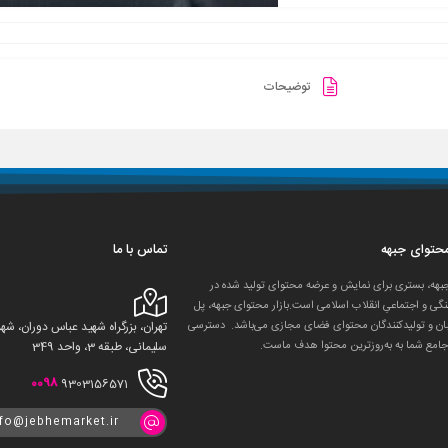
توضیحات
 محتوای جبهه
تماس با ما
جبهه، بستری برای نمایش و عرضه محتوای تولید شده در
گی و اجتماعیِ انقلاب اسلامی است.بازار محتوای جبهه، پل
ان و تولید‌کنندگان محتوای فضای مجازی می‌باشد. دسترسی
تهران، بزرگراه شهید عباس دوران، 
جامع شما به به‌روزترین محتوا هدف ماست.
سلیمانی، طبقه 3، واحد 349
0098
9303156571
nfo@jebhemarket.ir