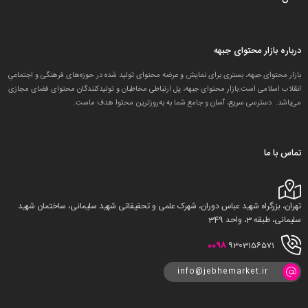
درباره بازار محتوای جبهه
بازار محتوای جبهه، بستری برای نمایش و عرضه محتوای تولید شده در حوزه‌های فرهنگی و اجتماعیِ
انقلاب اسلامی است.بازار محتوای جبهه، پل ارتباطی مخاطبان و تولید‌کنندگان محتوای فضای مجازی
می‌باشد. دسترسی سریع، آسان و جامع شما به به‌روزترین محتوا هدف ماست.
تماس با ما
تهران، بزرگراه شهید عباس دوران، شهرک علمی و تحقیقاتی شهید سلیمانی، ساختمان شهید
سلیمانی، طبقه 3، واحد 349
0098
9303156571
info@jebhemarket.ir