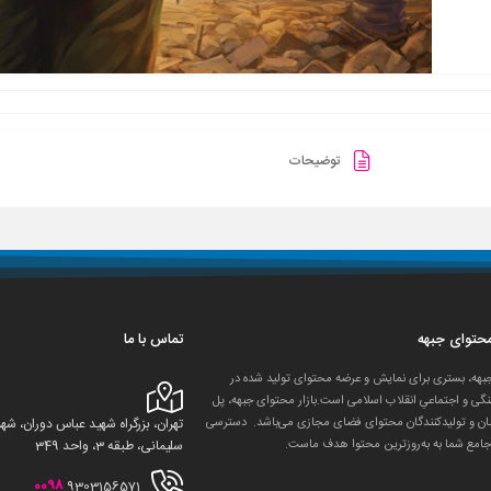
توضیحات
 محتوای جبهه
تماس با ما
جبهه، بستری برای نمایش و عرضه محتوای تولید شده در
گی و اجتماعیِ انقلاب اسلامی است.بازار محتوای جبهه، پل
ان و تولید‌کنندگان محتوای فضای مجازی می‌باشد. دسترسی
تهران، بزرگراه شهید عباس دوران، 
جامع شما به به‌روزترین محتوا هدف ماست.
سلیمانی، طبقه 3، واحد 349
0098
9303156571