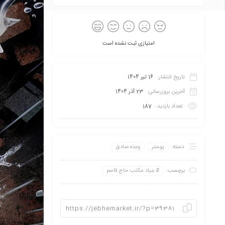
امتیازی ثبت نشده است
تاریخ انتشار:
16 تیر 1404
آخرین بروزرسانی:
23 آذر 1404
تعداد بازدید:
187
دسته:
پوستر
وعده صادق
برچسب:
بنیاد مکتب حاج قاسم