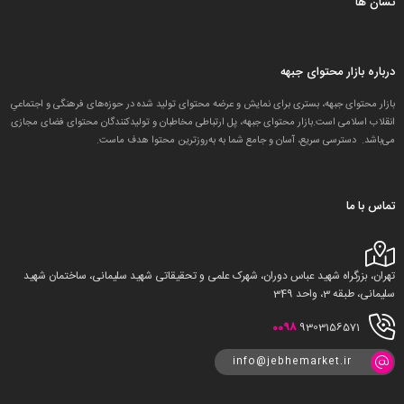
نشان ها
درباره بازار محتوای جبهه
بازار محتوای جبهه، بستری برای نمایش و عرضه محتوای تولید شده در حوزه‌های فرهنگی و اجتماعیِ
انقلاب اسلامی است.بازار محتوای جبهه، پل ارتباطی مخاطبان و تولید‌کنندگان محتوای فضای مجازی
می‌باشد. دسترسی سریع، آسان و جامع شما به به‌روزترین محتوا هدف ماست.
تماس با ما
تهران، بزرگراه شهید عباس دوران، شهرک علمی و تحقیقاتی شهید سلیمانی، ساختمان شهید
سلیمانی، طبقه 3، واحد 349
0098
9303156571
info@jebhemarket.ir