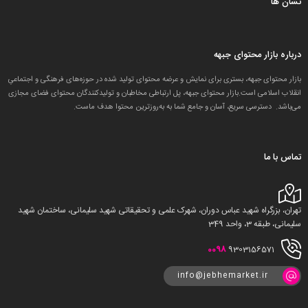
نشان ها
درباره بازار محتوای جبهه
بازار محتوای جبهه، بستری برای نمایش و عرضه محتوای تولید شده در حوزه‌های فرهنگی و اجتماعیِ
انقلاب اسلامی است.بازار محتوای جبهه، پل ارتباطی مخاطبان و تولید‌کنندگان محتوای فضای مجازی
می‌باشد. دسترسی سریع، آسان و جامع شما به به‌روزترین محتوا هدف ماست.
تماس با ما
تهران، بزرگراه شهید عباس دوران، شهرک علمی و تحقیقاتی شهید سلیمانی، ساختمان شهید
سلیمانی، طبقه 3، واحد 349
0098
9303156571
info@jebhemarket.ir