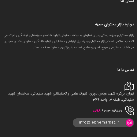
نشان ها
درباره بازار محتوای جبهه
بازار محتوای جبهه، بستری برای نمایش و عرضه محتوای تولید شده در حوزه‌های فرهنگی و اجتماعیِ
انقلاب اسلامی است.بازار محتوای جبهه، پل ارتباطی مخاطبان و تولید‌کنندگان محتوای فضای مجازی
می‌باشد. دسترسی سریع، آسان و جامع شما به به‌روزترین محتوا هدف ماست.
تماس با ما
تهران، بزرگراه شهید عباس دوران، شهرک علمی و تحقیقاتی شهید سلیمانی، ساختمان شهید
سلیمانی، طبقه 3، واحد 349
0098
9303156571
info@jebhemarket.ir