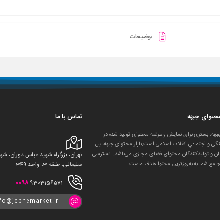
توضیحات
 محتوای جبهه
تماس با ما
جبهه، بستری برای نمایش و عرضه محتوای تولید شده در
گی و اجتماعیِ انقلاب اسلامی است.بازار محتوای جبهه، پل
ان و تولید‌کنندگان محتوای فضای مجازی می‌باشد. دسترسی
تهران، بزرگراه شهید عباس دوران، 
جامع شما به به‌روزترین محتوا هدف ماست.
سلیمانی، طبقه 3، واحد 349
0098
9303156571
nfo@jebhemarket.ir