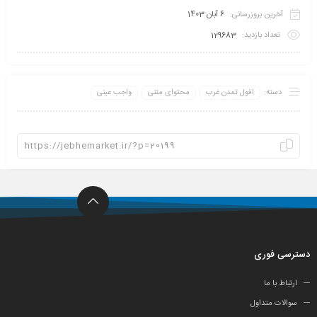
آخرین بروزرسانی:
6 آبان 1403
تعداد بازدید:
129683
دسته:
افول تمدن غرب
محتوای متنی
واجب عینی
دسترسی فوری
ارتباط با ما
سوالات متداول