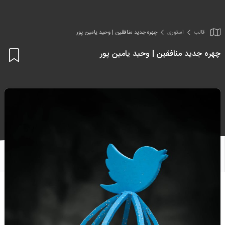
قالب
استوری
چهره جدید منافقین | وحید یامین پور
چهره جدید منافقین | وحید یامین پور
اف
به
علا
من
ها