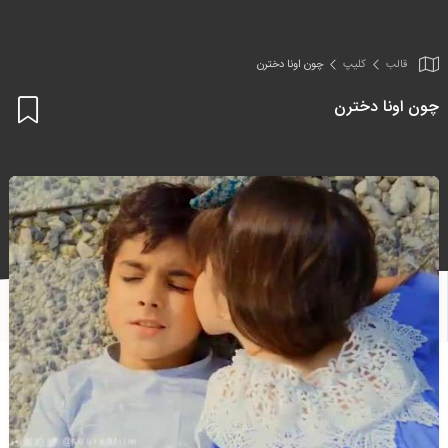
قالب
کلیپ
چون اونا دخترن
چون اونا دخترن
اف
به
علا
من
ها