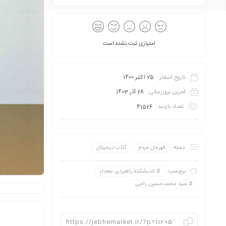
امتیازی ثبت نشده است
تاریخ انتشار:
25 اکتبر 1400
آخرین بروزرسانی:
28 آذر 1403
تعداد بازدید:
41526
دسته:
قهرمان مردم
کتاب دیجیتال
برچسب:
اندیشکده راهبردی سعداء
سید محمدحسین راجی