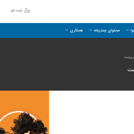
ثبت نام
وا
محتوای چندزبانه
همکاری
ن پرست
ست