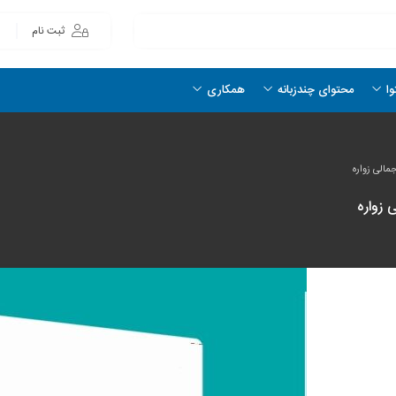
ثبت نام
وا
محتوای چندزبانه
همکاری
الی‌ زواره
 زواره