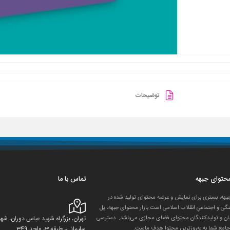
توضیحات
 محتوای جبهه
تماس با ما
جبهه، بستری برای نمایش و عرضه محتوای تولید شده در
گی و اجتماعیِ انقلاب اسلامی است.بازار محتوای جبهه، پل
ان و تولید‌کنندگان محتوای فضای مجازی می‌باشد. دسترسی
تهران، بزرگراه شهید عباس دوران، 
جامع شما به به‌روزترین محتوا هدف ماست.
سلیمانی، طبقه 3، واحد 349