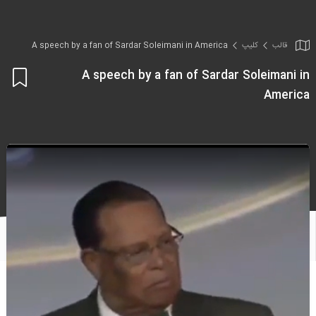
قالب
کلیپ
A speech by a fan of Sardar Soleimani in America
A speech by a fan of Sardar Soleimani in
اف
America
به
علا
من
ها