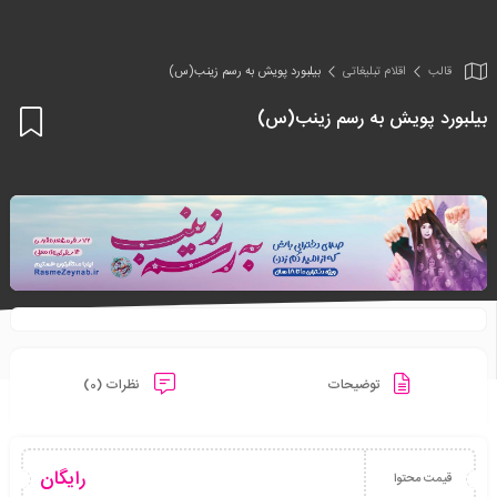
قالب
اقلام تبلیغاتی
بیلبورد پویش به رسم زینب(س)
بیلبورد پویش به رسم زینب(س)
اف
به
علا
من
ها
توضیحات
نظرات (0)
رایگان
قیمت محتوا