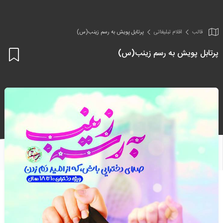
قالب
اقلام تبلیغاتی
پرتابل پویش به رسم زینب(س)
پرتابل پویش به رسم زینب(س)
اف
به
علا
من
ها